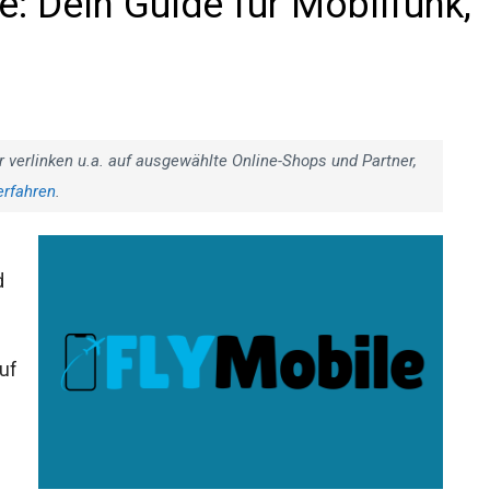
 Dein Guide für Mobilfunk,
r verlinken u.a. auf ausgewählte Online-Shops und Partner,
erfahren
.
d
uf
e