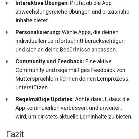
Interaktive Übungen:
Prüfe, ob die App
abwechslungsreiche Übungen und praxisnahe
Inhalte bietet.
Personalisierung:
Wähle Apps, die deinen
individuellen Lernfortschritt berücksichtigen
und sich an deine Bedürfnisse anpassen.
Community und Feedback:
Eine aktive
Community und regelmäßiges Feedback von
Muttersprachlern können deinen Lernprozess
unterstützen.
Regelmäßige Updates:
Achte darauf, dass die
App kontinuierlich verbessert und erweitert
wird, um dir stets aktuelle Lerninhalte zu bieten.
Fazit