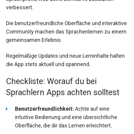
verbessert.
Die benutzerfreundliche Oberfläche und interaktive
Community machen das Sprachenlernen zu einem
gemeinsamen Erlebnis.
Regelmäßige Updates und neue Lerninhalte halten
die App stets aktuell und spannend.
Checkliste: Worauf du bei
Sprachlern Apps achten solltest
Benutzerfreundlichkeit:
Achte auf eine
intuitive Bedienung und eine übersichtliche
Oberfläche, die dir das Lernen erleichtert.