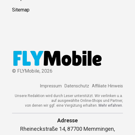
Sitemap
© FLYMobile,
2026
Impressum
Datenschutz
Affiliate Hinweis
Unsere Redaktion wird durch Leser unterstützt. Wir verlinken u.a.
auf ausgewählte Online-Shops und Partner,
von denen wir ggf. eine Vergütung erhalten.
Mehr erfahren.
Adresse
Rheineckstraße 14, 87700 Memmingen,