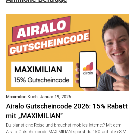
Maximilian Kuch
Januar 19, 2026
Airalo Gutscheincode 2026: 15% Rabatt
mit „MAXIMILIAN“
Du planst eine Reise und brauchst mobiles Internet? Mit dem
Airalo Gutscheincode MAXIMILIAN sparst du 15% auf alle eSIM-