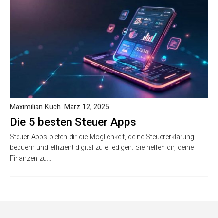
Maximilian Kuch
März 12, 2025
Die 5 besten Steuer Apps
Steuer Apps bieten dir die Möglichkeit, deine Steuererklärung
bequem und effizient digital zu erledigen. Sie helfen dir, deine
Finanzen zu…